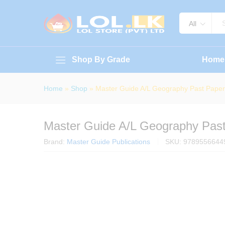
Master Guide A/L Geography P
About Book
Specification
Reviews (
All
Shop By Grade
Home
Home
»
Shop
»
Master Guide A/L Geography Past Pape
Master Guide A/L Geography Pas
Brand:
Master Guide Publications
SKU:
9789556644