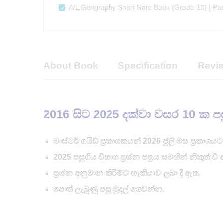
A/L Geography Short Note Book (Grade 13) | Pa
About Book
Specification
Revie
2016 සිට 2025 දක්වා වසර 10 ක පසුගිය 
මාස්ටර් ගයිඩ් ප්‍රකාශකයන් 2026 ජූලි මස ප්‍රකා
2025 පසුගිය විභාග ප්‍රශ්න පත්‍රය සමඟින් නිකුත් වී
ප්‍රශ්න අනුමාන කිරීම්ට හැකියාව ලබා දී ඇත.
පොත් ලැබුණු පසු මුදල් ගෙවන්න.