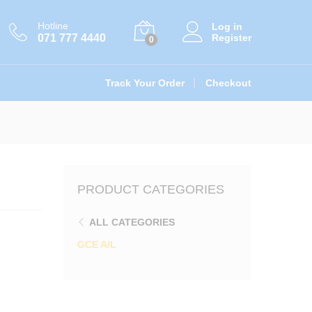
රු
1,000.00
Add to cart
Hotline
Log in
071 777 4440
Register
0
Track Your Order
Checkout
PRODUCT CATEGORIES
ALL CATEGORIES
GCE A/L