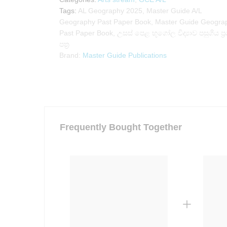
Tags:
AL Geography 2025
,
Master Guide A/L
Geography Past Paper Book
,
Master Guide Geogra
Past Paper Book
,
උසස් පෙළ භූගෝල විද්‍යාව පසුගිය ප්‍
පත්‍ර
Brand:
Master Guide Publications
Frequently Bought Together