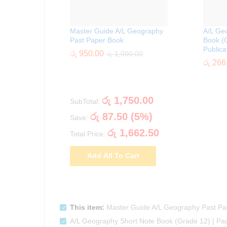
Master Guide A/L Geography
A/L Ge
Past Paper Book
Book (
Publica
රු
950.00
රු
1,000.00
රු
266
රු
1,750.00
SubTotal:
රු
87.50
(
5
%)
Save:
රු
1,662.50
Total Price:
Add All To Cart
This item:
Master Guide A/L Geography Past Pa
A/L Geography Short Note Book (Grade 12) | Pa