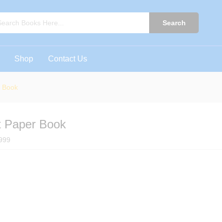
ast Paper Book
0)
Search
Shop
Contact Us
r Book
t Paper Book
999