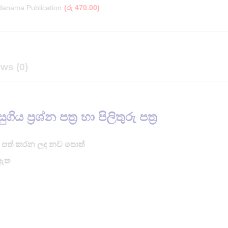
danama Publication
(
රු
470.00
)
ws (0)
ප්‍රශ්න පත්‍ර හා පිලිතුරු පත්‍ර
ශයට පත් කරන ලද නව පොත්
 ඇත