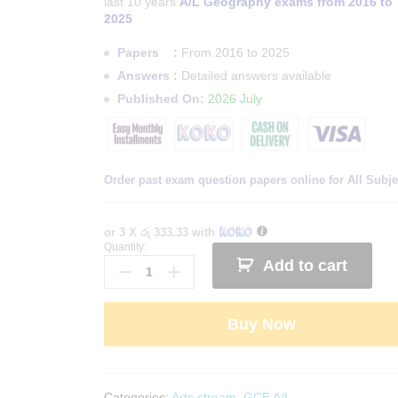
last 10 years
A/L Geography exams from 2016 to
2025
Papers :
From 2016 to 2025
Answers :
Detailed answers available
Published On:
2026 July
Order past exam question papers online for All Subje
or 3 X
රු 333.33
with
Quantity:
Master
Add to cart
Guide
A/L
Geography
Buy Now
Past
Paper
Book
quantity
Categories:
Arts stream
,
GCE A/L