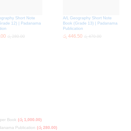
ography Short Note
A/L Geography Short Note
Grade 12) | Padanama
Book (Grade 13) | Padanama
tion
Publication
.00
රු
446.50
රු
280.00
රු
470.00
per Book
(
රු
1,000.00
)
danama Publication
(
රු
280.00
)