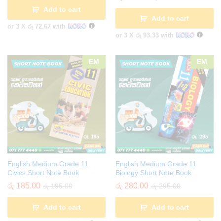
Add to cart
Add to cart
or 3 X
රු 72.67
with
or 3 X
රු 93.33
with
EM
EM
English Medium Grade 11
English Medium Grade 11
Civics Short Note Book
Biology Short Note Book
රු
185.00
රු
280.00
රු
195.00
රු
295.00
Add to cart
Add to cart