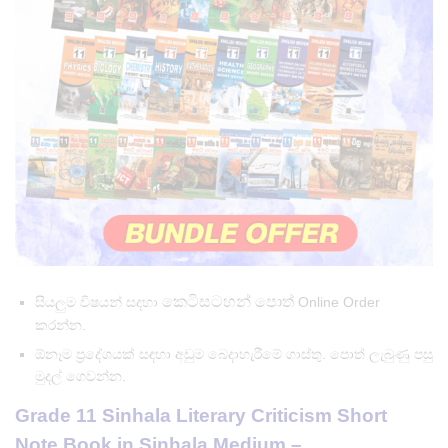
කෙටිසටහන් පොත්
සියලුම විෂයන් සදහා
Online Order
කරන්න.
ඕනෑම ප්‍රදේශයක් සඳහා අඩුම බෙදාහැරීමේ ගාස්තු. පොත් ලැබුණු පසු
මුදල් ගෙවන්න.
Grade 11 Sinhala Literary Criticism Short
Note Book in Sinhala Medium –