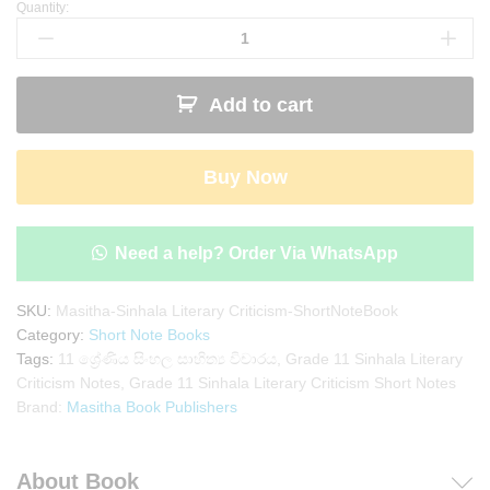
Quantity:
Grade
11
Sinhala
Literary
Add to cart
Criticism
Short
Note
Buy Now
Book
|
Masitha
Publishers
Need a help? Order Via WhatsApp
quantity
SKU:
Masitha-Sinhala Literary Criticism-ShortNoteBook
Category:
Short Note Books
Tags:
11 ශ්‍රේණිය සිංහල සාහිත්‍ය විචාරය
,
Grade 11 Sinhala Literary
Criticism Notes
,
Grade 11 Sinhala Literary Criticism Short Notes
Brand:
Masitha Book Publishers
About Book