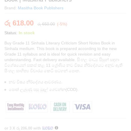
Brand:
Masitha Book Publishers
රු
618.00
රු
650.00
(-5%)
Status:
In stock
Buy Grade 11 Sinhala Literary Criticism Short Notes Book in
Sinhala medium. This book is prepared according to the new
Grade 11 syllabus and is ideal for quick revision and easy
understanding. Fast delivery available. සිංහල මාධ්‍ය සිසුන් සඳහා
විශේෂයෙන් සකස් කළ 11 ශ්‍රේණිය නව විෂය නිර්දේශයට අනුව ඇති
සිංහල සාහිත්‍ය විචාරය කෙටි සටහන් පොත.
නව විෂය නිර්දේශය ආවරණය.
පොත් ලැබුණු පසු මුදල් ගෙවන්න(COD).
or 3 X
රු 206.00
with