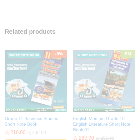
Related products
-
5
%
EM
Grade 11 Business Studies
English Medium Grade 10
Short Note Book
English Literature Short Note
Book 01
රු
218.00
රු
230.00
රු
280.00
රු
295.00