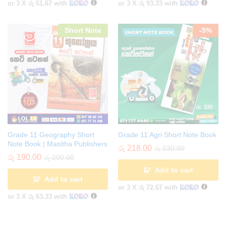
or 3 X
රු 61.67
with
or 3 X
රු 93.33
with
Short Note
-
5
%
Grade 11 Geography Short
Grade 11 Agri Short Note Book
Note Book | Masitha Publishers
රු
218.00
රු
230.00
රු
190.00
රු
200.00
Add to cart
Add to cart
or 3 X
රු 72.67
with
or 3 X
රු 63.33
with