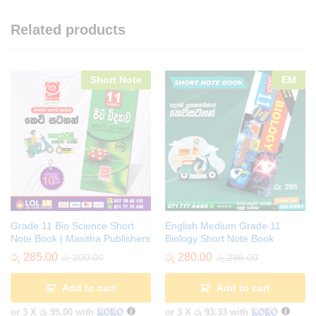
Related products
Short Note
EM
Grade 11 Bio Science Short
English Medium Grade 11
Note Book | Masitha Publishers
Biology Short Note Book
රු
285.00
රු
280.00
රු
300.00
රු
295.00
Add to cart
Add to cart
or 3 X
රු 95.00
with
or 3 X
රු 93.33
with