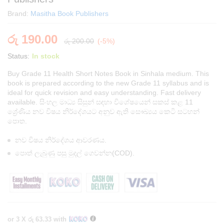
Brand:
Masitha Book Publishers
රු
190.00
රු
200.00
(-5%)
Status:
In stock
Buy Grade 11 Health Short Notes Book in Sinhala medium. This
book is prepared according to the new Grade 11 syllabus and is
ideal for quick revision and easy understanding. Fast delivery
available. සිංහල මාධ්‍ය සිසුන් සඳහා විශේෂයෙන් සකස් කළ 11
ශ්‍රේණිය නව විෂය නිර්දේශයට අනුව ඇති සෞඛ්‍යය කෙටි සටහන්
පොත.
නව විෂය නිර්දේශය ආවරණය.
පොත් ලැබුණු පසු මුදල් ගෙවන්න(COD).
or 3 X
රු 63.33
with