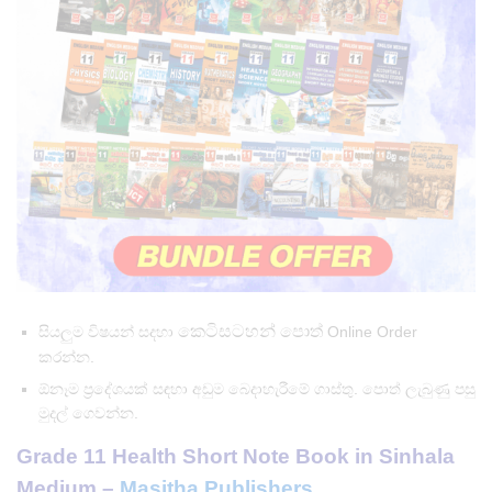
කෙටිසටහන් පොත්
සියලුම විෂයන් සදහා
Online Order
කරන්න.
ඕනෑම ප්‍රදේශයක් සඳහා අඩුම බෙදාහැරීමේ ගාස්තු. පොත් ලැබුණු පසු
මුදල් ගෙවන්න.
Grade 11 Health Short Note Book in Sinhala
Medium –
Masitha Publishers