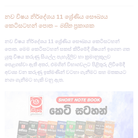
නව විෂය නිර්දේශය 11 ශ්‍රේණිය සෞඛ්‍යය
කෙටිසටහන් පොත –
මසිත
ප්‍රකාශක
නව විෂය නිර්දේශය 11 ශ්‍රේණිය සෞඛ්‍යය කෙටිසටහන්
පොත. මෙම කෙටිසටහන් සකස් කිරීමේදී ශිෂ​‍‍යන් ඉගෙන ගත
යුතු විෂය කරුණු සියල්ල පැහැදිලිව හා ක්‍රමානුකූලව
පෙළගස්වා ඇති අතර, එමගින් විභාගවලට පිළිතුරු ලිවීමේදී
අවශ්‍ය වන කරුණු ඉක්මණින් වටහා ගැනීමට සහ මතකයට
නගා ගැනීමට හැකි වනු ඇත​.