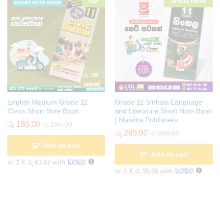
EM
Short Note
English Medium Grade 11
Grade 11 Sinhala Language
Civics Short Note Book
and Literature Short Note Book
| Masitha Publishers
රු
185.00
රු
195.00
රු
285.00
රු
300.00
Add to cart
Add to cart
or 3 X
රු 61.67
with
or 3 X
රු 95.00
with