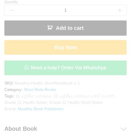
Quantity:
Grade
11
Health
Short
Add to cart
Note
Book
|
Buy Now
Masitha
Publishers
quantity
Need a help? Order Via WhatsApp
SKU:
Masitha-Health-ShortNoteBook-1-1
Category:
Short Note Books
Tags:
11 ශ්‍රේණිය සෞඛ්‍යය
,
11 ශ්‍රේණිය සෞඛ්‍යය කෙටි සටහන්
,
Grade 11 Health Notes
,
Grade 11 Health Short Notes
Brand:
Masitha Book Publishers
About Book