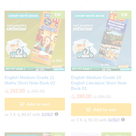
EM
EM
English Medium Grade 11
English Medium Grade 10
Maths Short Note Book 02
English Literature Short Note
Book 01
රු
242.00
රු
255.00
රු
280.00
රු
295.00
Add to cart
Add to cart
or 3 X
රු 80.67
with
or 3 X
රු 93.33
with