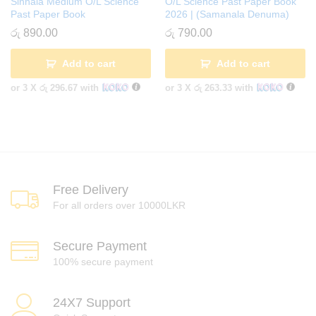
Sinhala Medium O/L Science
O/L Science Past Paper Book
Past Paper Book
2026 | (Samanala Denuma)
රු
890.00
රු
790.00
Add to cart
Add to cart
or 3 X
රු 296.67
with
or 3 X
රු 263.33
with
Free Delivery
For all orders over 10000LKR
Secure Payment
100% secure payment
24X7 Support