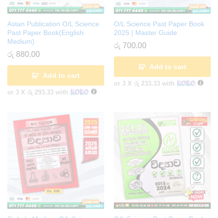
Astan Publication O/L Science
O/L Science Past Paper Book
Past Paper Book(English
2025 | Master Guide
Medium)
රු
700.00
රු
880.00
Add to cart
Add to cart
or 3 X
රු 233.33
with
or 3 X
රු 293.33
with