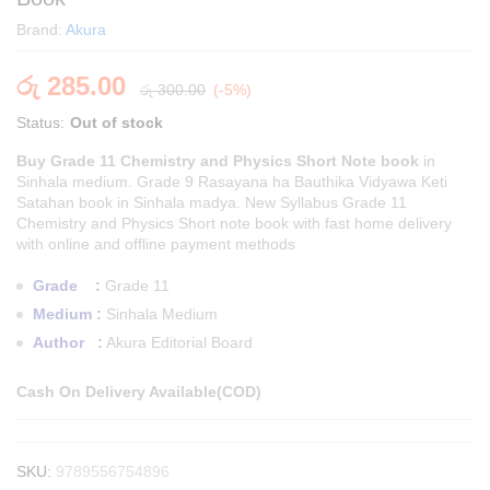
Brand:
Akura
රු
285.00
රු
300.00
(-5%)
Status:
Out of stock
Buy Grade 11 Chemistry and Physics Short Note book
in
Sinhala medium. Grade 9 Rasayana ha Bauthika Vidyawa Keti
Satahan book in Sinhala madya. New Syllabus Grade 11
Chemistry and Physics Short note book with fast home delivery
with online and offline payment methods
Grade :
Grade 11
Medium :
Sinhala Medium
Author :
Akura Editorial Board
Cash On Delivery Available(COD)
SKU:
9789556754896