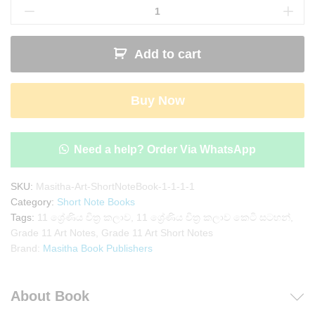
11
Art
Short
Add to cart
Note
Book
|
Buy Now
Masitha
Publishers
quantity
Need a help? Order Via WhatsApp
SKU:
Masitha-Art-ShortNoteBook-1-1-1-1
Category:
Short Note Books
Tags:
11 ශ්‍රේණිය චිත්‍ර කලාව
,
11 ශ්‍රේණිය චිත්‍ර කලාව කෙටි සටහන්
,
Grade 11 Art Notes
,
Grade 11 Art Short Notes
Brand:
Masitha Book Publishers
About Book