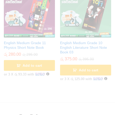
English Medium Grade 11
English Medium Grade 10
Physics Short Note Book
English Literature Short Note
Book 03
රු
280.00
රු
295.00
රු
375.00
රු
395.00
Add to cart
Add to cart
or 3 X
රු 93.33
with
or 3 X
රු 125.00
with