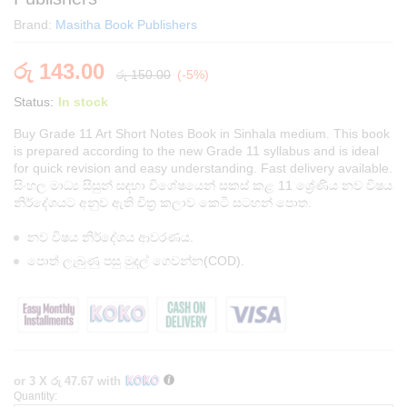
Brand:
Masitha Book Publishers
රු
143.00
රු
150.00
(-5%)
Status:
In stock
Buy Grade 11 Art Short Notes Book in Sinhala medium. This book
is prepared according to the new Grade 11 syllabus and is ideal
for quick revision and easy understanding. Fast delivery available.
සිංහල මාධ්‍ය සිසුන් සඳහා විශේෂයෙන් සකස් කළ 11 ශ්‍රේණිය නව විෂය
නිර්දේශයට අනුව ඇති චිත්‍ර කලාව කෙටි සටහන් පොත.
නව විෂය නිර්දේශය ආවරණය.
පොත් ලැබුණු පසු මුදල් ගෙවන්න(COD).
or 3 X
රු 47.67
with
Quantity:
Grade