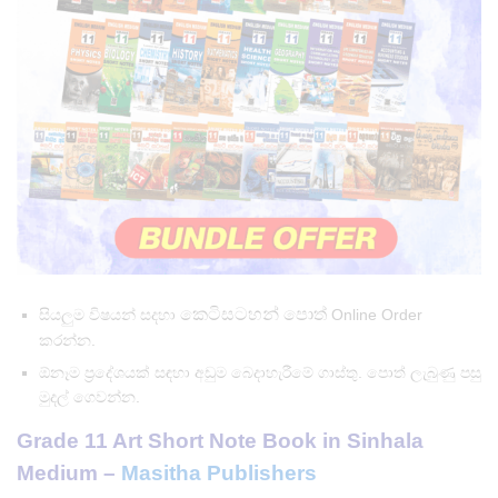
කෙටිසටහන් පොත්
සියලුම විෂයන් සදහා
Online Order
කරන්න.
ඕනෑම ප්‍රදේශයක් සඳහා අඩුම බෙදාහැරීමේ ගාස්තු. පොත් ලැබුණු පසු
මුදල් ගෙවන්න.
Grade 11 Art Short Note Book in Sinhala
Medium –
Masitha Publishers