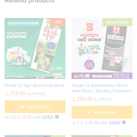
Related products
-
5
%
Short Note
Grade 11 Agri Short Note Book
Grade 11 Mathematics Short
Note Book | Masitha Publishers
රු
218.00
රු
230.00
රු
285.00
රු
300.00
Add to cart
Add to cart
or 3 X
රු 72.67
with
or 3 X
රු 95.00
with