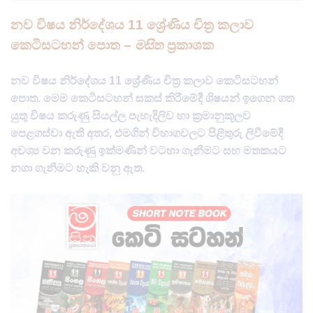
නව විෂය නිර්දේශය 11 ශ්‍රේණිය චිත්‍ර කලාව
කෙටිසටහන් පොත –
මසිත
ප්‍රකාශක
නව විෂය නිර්දේශය 11 ශ්‍රේණිය චිත්‍ර කලාව කෙටිසටහන්
පොත. මෙම කෙටිසටහන් සකස් කිරීමේදී ශිෂ​‍‍යන් ඉගෙන ගත
යුතු විෂය කරුණු සියල්ල පැහැදිලිව හා ක්‍රමානුකූලව
පෙළගස්වා ඇති අතර, එමගින් විභාගවලට පිළිතුරු ලිවීමේදී
අවශ්‍ය වන කරුණු ඉක්මණින් වටහා ගැනීමට සහ මතකයට
නගා ගැනීමට හැකි වනු ඇත​.