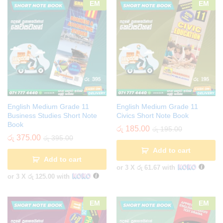
EM
EM
English Medium Grade 11
English Medium Grade 11
Business Studies Short Note
Civics Short Note Book
Book
රු
185.00
රු
195.00
රු
375.00
රු
395.00
Add to cart
Add to cart
or 3 X
රු 61.67
with
or 3 X
රු 125.00
with
EM
EM