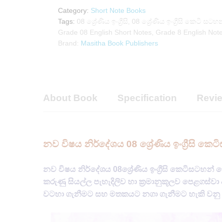
Masitha
Category:
Short Note Books
Publishers
Tags:
08 ශ්‍රේණිය ඉංග්‍රීසි
,
08 ශ්‍රේණිය ඉංග්‍රීසි කෙටි සටහ
quantity
Grade 08 English Short Notes
,
Grade 8 English Not
Brand:
Masitha Book Publishers
About Book
Specification
Revie
නව විෂය නිර්දේශය 08 ශ්‍රේණිය ඉංග්‍රීසි 
නව විෂය නිර්දේශය 08ශ්‍රේණිය ඉංග්‍රීසි කෙටිසටහන්
කරුණු සියල්ල පැහැදිලිව හා ක්‍රමානුකූලව පෙළගස්වා
වටහා ගැනීමට සහ මතකයට නගා ගැනීමට හැකි වනු 