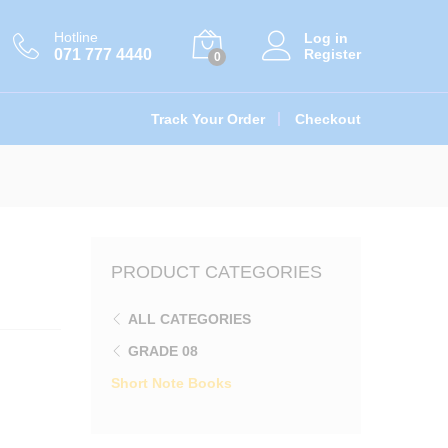
රු
285.00
Add to cart
රු
300.00
Hotline
Log in
071 777 4440
Register
0
Track Your Order
Checkout
PRODUCT CATEGORIES
ALL CATEGORIES
GRADE 08
Short Note Books