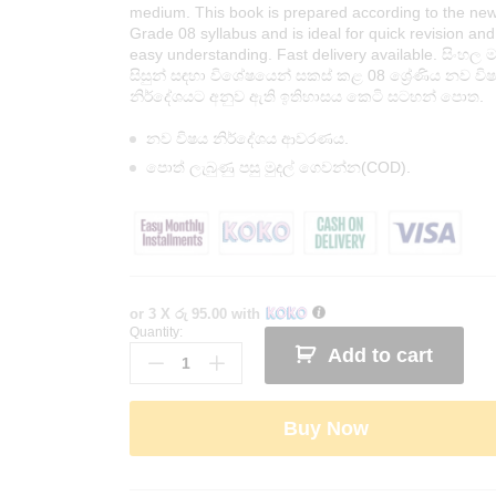
medium. This book is prepared according to the ne
Grade 08 syllabus and is ideal for quick revision and
easy understanding. Fast delivery available. සිංහල මා
සිසුන් සඳහා විශේෂයෙන් සකස් කළ 08 ශ්‍රේණිය නව වි
නිර්දේශයට අනුව ඇති ඉතිහාසය කෙටි සටහන් පොත.
නව විෂය නිර්දේශය ආවරණය.
පොත් ලැබුණු පසු මුදල් ගෙවන්න(COD).
or 3 X
රු 95.00
with
Quantity:
Grade
Add to cart
08
English
Short
Buy Now
Note
Book
|