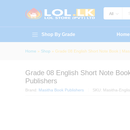
Grade 08 English Short Note Bo
About Book
Specification
Reviews (
All
Shop By Grade
Home
Home
»
Shop
»
Grade 08 English Short Note Book | Masi
Grade 08 English Short Note Book
Publishers
Brand:
Masitha Book Publishers
SKU:
Masitha-Engli