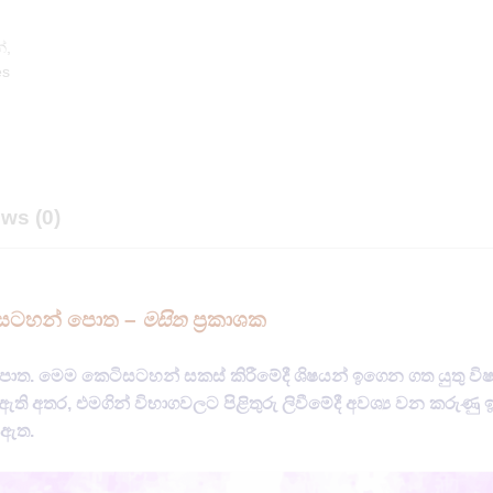
න්
,
es
ws (0)
කෙටිසටහන් පොත –
මසිත
ප්‍රකාශක
 පොත. මෙම කෙටිසටහන් සකස් කිරීමේදී ශිෂ​‍‍යන් ඉගෙන ගත යුතු වි
 ඇති අතර, එමගින් විභාගවලට පිළිතුරු ලිවීමේදී අවශ්‍ය වන කරුණු
ඇත​.