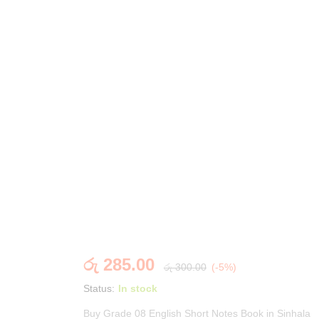
රු
285.00
රු
300.00
(-5%)
Status:
In stock
Buy Grade 08 English Short Notes Book in Sinhala