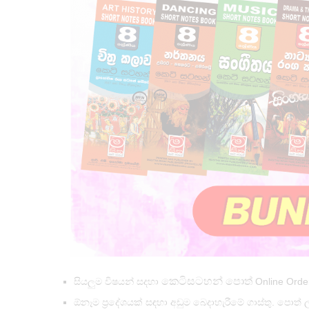
කෙටිසටහන් පොත්
සියලුම විෂයන් සදහා
Online Ord
ඕනෑම ප්‍රදේශයක් සඳහා අඩුම බෙදාහැරීමේ ගාස්තු. පොත් ල