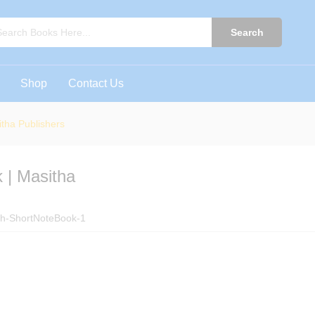
ok | Masitha Publishers
0)
Search
Shop
Contact Us
tha Publishers
 | Masitha
sh-ShortNoteBook-1