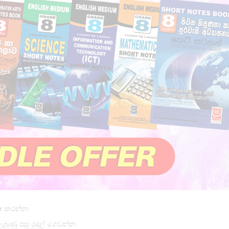
er කරන්න.
ැබුණු පසු මුදල් ගෙවන්න.