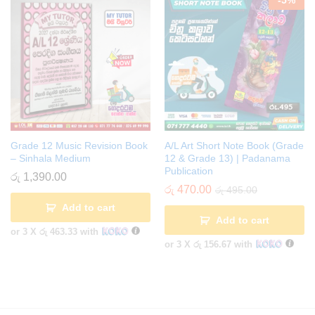
Grade 12 Music Revision Book
A/L Art Short Note Book (Grade
– Sinhala Medium
12 & Grade 13) | Padanama
Publication
රු
1,390.00
රු
470.00
රු
495.00
Add to cart
Add to cart
or 3 X
රු 463.33
with
or 3 X
රු 156.67
with