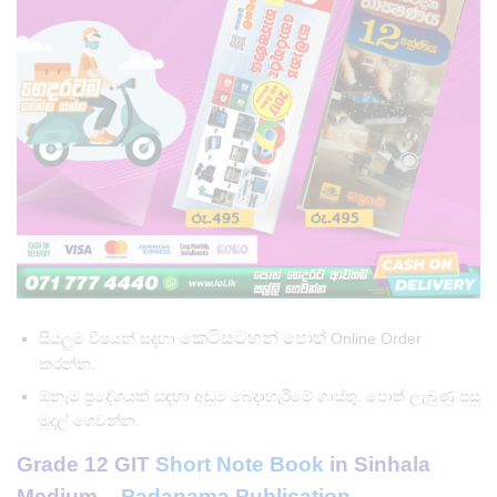
කෙටිසටහන් පොත්
සියලුම විෂයන් සදහා
Online Order
කරන්න.
ඕනෑම ප්‍රදේශයක් සඳහා අඩුම බෙදාහැරීමේ ගාස්තු. පොත් ලැබුණු පසු
මුදල් ගෙවන්න.
Grade 12 GIT
Short Note Book
in Sinhala
Medium –
Padanama Publication