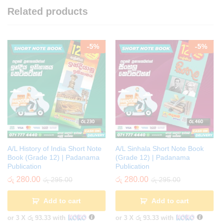
Related products
-
5
%
-
5
%
A/L History of India Short Note
A/L Sinhala Short Note Book
Book (Grade 12) | Padanama
(Grade 12) | Padanama
Publication
Publication
රු
280.00
රු
280.00
රු
295.00
රු
295.00
Add to cart
Add to cart
or 3 X
රු 93.33
with
or 3 X
රු 93.33
with