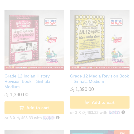
Grade 12 Indian History
Grade 12 Media Revision Book
Revision Book – Sinhala
– Sinhala Medium
Medium
රු
1,390.00
රු
1,390.00
Add to cart
Add to cart
or 3 X
රු 463.33
with
or 3 X
රු 463.33
with
-
5
%