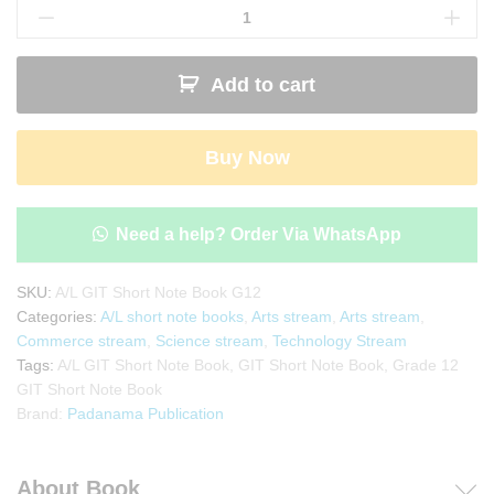
GIT
Short
Note
Add to cart
Book
(Grade
12)
Buy Now
|
Padanama
Publication
quantity
Need a help? Order Via WhatsApp
SKU:
A/L GIT Short Note Book G12
Categories:
A/L short note books
,
Arts stream
,
Arts stream
,
Commerce stream
,
Science stream
,
Technology Stream
Tags:
A/L GIT Short Note Book
,
GIT Short Note Book
,
Grade 12
GIT Short Note Book
Brand:
Padanama Publication
About Book