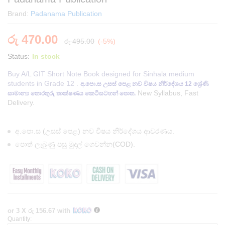
Brand:
Padanama Publication
රු
470.00
රු
495.00
(-5%)
Status:
In stock
Buy A/L GIT Short Note Book designed for Sinhala medium
students in Grade 12 .
අ.පො.ස උසස් පෙළ නව විෂය නිර්දේශය 12 ශ්‍රේණි
New Syllabus, Fast
සාමාන්‍ය තොරතුරු තාක්ෂණය කෙටිසටහන් පොත.
Delivery.
අ.පො.ස (උසස් පෙළ) නව විෂය නිර්දේශය ආවරණය.
පොත් ලැබුණු පසු මුදල් ගෙවන්න(COD).
or 3 X
රු 156.67
with
Quantity:
A/L