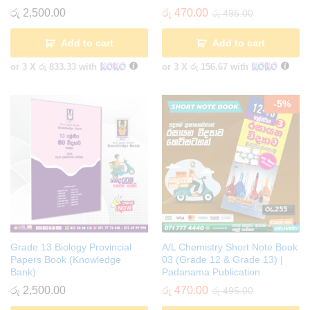
රු
2,500.00
රු
470.00
රු
495.00
Add to cart
Add to cart
or 3 X
රු 833.33
with
or 3 X
රු 156.67
with
-
5
%
Grade 13 Biology Provincial
A/L Chemistry Short Note Book
Papers Book (Knowledge
03 (Grade 12 & Grade 13) |
Bank)
Padanama Publication
රු
2,500.00
රු
470.00
රු
495.00