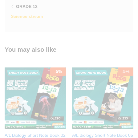
GRADE 12
Science stream
You may also like
-
5
%
-
5
%
A/L Biology Short Note Book 02
A/L Biology Short Note Book 05