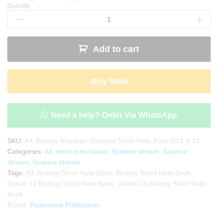
Quantity:
A/L
Biology
Kriyakari
Shakaya
Add to cart
Short
Note
Book
Buy Now
(Grade
12
&
Grade
Need a help? Order Via WhatsApp
13)
|
SKU:
A/L Biology Kriyakari Shakaya Short Note Book G12 & 13
Padanama
Categories:
A/L short note books
,
Science stream
,
Science
Publication
stream
,
Science stream
quantity
Tags:
A/L Biology Short Note Book
,
Biology Short Note Book
,
Grade 12 Biology Short Note Book
,
Grade 13 Biology Short Note
Book
Brand:
Padanama Publication