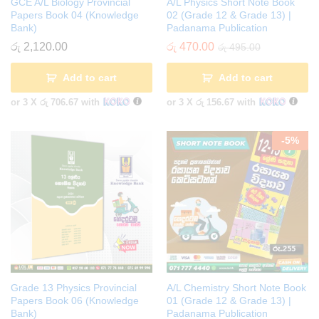
GCE A/L Biology Provincial
A/L Physics Short Note Book
Papers Book 04 (Knowledge
02 (Grade 12 & Grade 13) |
Bank)
Padanama Publication
රු
2,120.00
රු
470.00
රු
495.00
Add to cart
Add to cart
or 3 X
රු 706.67
with
or 3 X
රු 156.67
with
-
5
%
Grade 13 Physics Provincial
A/L Chemistry Short Note Book
Papers Book 06 (Knowledge
01 (Grade 12 & Grade 13) |
Bank)
Padanama Publication