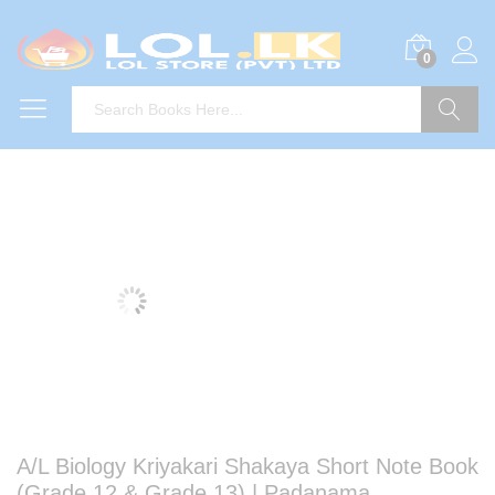
0
Search
A/L Biology Kriyakari Shakaya Short Note Book
(Grade 12 & Grade 13) | Padanama