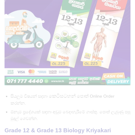
කෙටිසටහන් පොත්
සියලුම විෂයන් සදහා
Online Order
කරන්න.
ඕනෑම ප්‍රදේශයක් සඳහා අඩුම බෙදාහැරීමේ ගාස්තු. පොත් ලැබුණු පසු
මුදල් ගෙවන්න.
Grade 12 & Grade 13 Biology Kriyakari