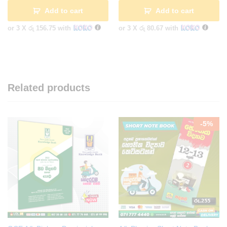
Add to cart
Add to cart
or 3 X
රු 156.75
with
or 3 X
රු 80.67
with
Related products
-
5
%