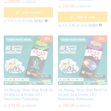
රු
280.00
රු
295.00
රු
242.00
රු
255.00
Add to cart
Add to cart
or 3 X
රු 93.33
with
or 3 X
රු 80.67
with
-
5
%
-
5
%
A/L Biology Short Note Book 01
A/L Biology Short Note Book 03
(Grade 12 & Grade 13) |
(Grade 12 & Grade 13) |
Padanama Publication
Padanama Publication
රු
470.25
රු
242.00
රු
495.00
රු
255.00