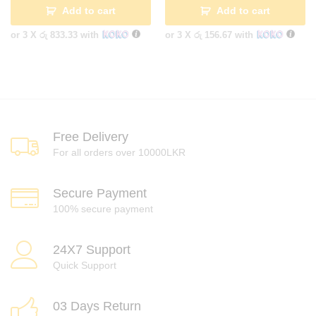
Add to cart
Add to cart
or 3 X
රු 833.33
with
or 3 X
රු 156.67
with
Free Delivery
For all orders over 10000LKR
Secure Payment
100% secure payment
24X7 Support
Quick Support
03 Days Return