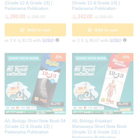
(Grade 12 & Grade 13) |
(Grade 12 & Grade 13) |
Padanama Publication
Padanama Publication
රු
280.00
රු
242.00
රු
295.00
රු
255.00
Add to cart
Add to cart
or 3 X
රු 93.33
with
or 3 X
රු 80.67
with
-
5
%
-
5
%
A/L Biology Short Note Book 04
A/L Biology Kriyakari
(Grade 12 & Grade 13) |
Manawaya Short Note Book
Padanama Publication
(Grade 12 & Grade 13) |
Padanama Publication