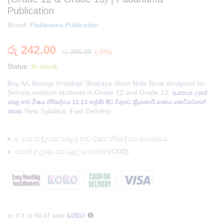
Publication
Brand:
Padanama Publication
රු
242.00
රු
255.00
(-5%)
Status:
In stock
Buy A/L Biology Kriyakari Shakaya Short Note Book designed for
Sinhala medium students in Grade 12 and Grade 13.
අ.පො.ස උසස්
පෙළ නව විෂය නිර්දේශය 12-13 ශ්‍රේණි ඡීව විද්‍යාව ක්‍රියාකාරී ශාකය කෙටිසටහන්
New Syllabus, Fast Delivery.
පොත.
අ.පො.ස (උසස් පෙළ) නව විෂය නිර්දේශය ආවරණය.
පොත් ලැබුණු පසු මුදල් ගෙවන්න(COD).
or 3 X
රු 80.67
with